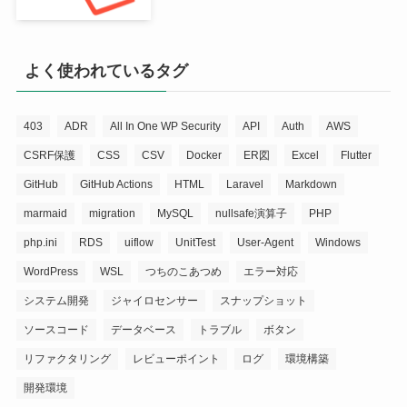
よく使われているタグ
403
ADR
All In One WP Security
API
Auth
AWS
CSRF保護
CSS
CSV
Docker
ER図
Excel
Flutter
GitHub
GitHub Actions
HTML
Laravel
Markdown
marmaid
migration
MySQL
nullsafe演算子
PHP
php.ini
RDS
uiflow
UnitTest
User-Agent
Windows
WordPress
WSL
つちのこあつめ
エラー対応
システム開発
ジャイロセンサー
スナップショット
ソースコード
データベース
トラブル
ボタン
リファクタリング
レビューポイント
ログ
環境構築
開発環境