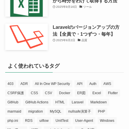
から時分をわけて取得する方法
2025年9月16日
ツール
Laravelのバージョンアップの方
法【全員で・1つずつ・毎年】
2025年9月2日
品質
よく使われているタグ
403
ADR
All In One WP Security
API
Auth
AWS
CSRF保護
CSS
CSV
Docker
ER図
Excel
Flutter
GitHub
GitHub Actions
HTML
Laravel
Markdown
marmaid
migration
MySQL
nullsafe演算子
PHP
php.ini
RDS
uiflow
UnitTest
User-Agent
Windows