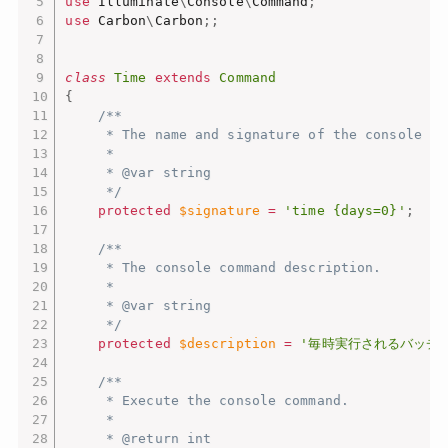
use
Illuminate
\
Console
\
Command
;
use
Carbon
\
Carbon
;
;
class
Time
extends
Command
{
/**

     * The name and signature of the console com
     *

     * @var string

     */
protected
$signature
=
'time {days=0}'
;
/**

     * The console command description.

     *

     * @var string

     */
protected
$description
=
'毎時実行されるバッチ
/**

     * Execute the console command.

     *

     * @return int
